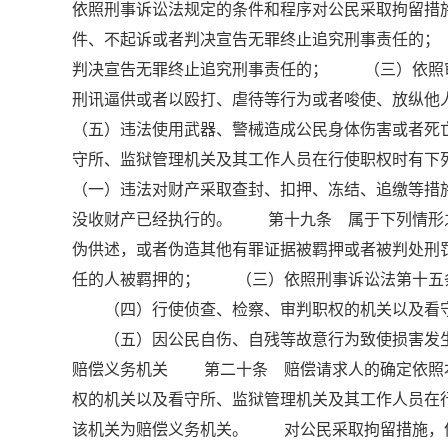
依照刑事诉讼法规定的条件和程序对公民采取拘留措
件、不起诉或者判决宣告无罪终止追究刑事责任的
判决宣告无罪终止追究刑事责任的； （三）依照
刑讯逼供或者以殴打、虐待等行为或者唆使、放纵
（五）违法使用武器、警械造成公民身体伤害或者
守所、监狱管理机关及其工作人员在行使职权时有
（一）违法对财产采取查封、扣押、冻结、追缴等
没收财产已经执行的。 第十九条 属于下列情形
伪供述，或者伪造其他有罪证据被羁押或者被判处
任的人被羁押的； （三）依照刑事诉讼法第十五
（四）行使侦查、检察、审判职权的机关以及看守
（五）因公民自伤、自残等故意行为致使损害发生
赔偿义务机关 第二十条 赔偿请求人的确定依照
权的机关以及看守所、监狱管理机关及其工作人员在
该机关为赔偿义务机关。 对公民采取拘留措施，