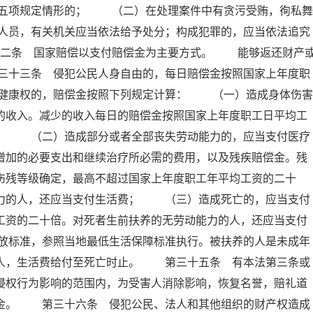
五项规定情形的； （二）在处理案件中有贪污受贿，徇私舞
人员，有关机关应当依法给予处分；构成犯罪的，应当依法追究
十二条 国家赔偿以支付赔偿金为主要方式。 能够返还财产
三十三条 侵犯公民人身自由的，每日赔偿金按照国家上年度职
健康权的，赔偿金按照下列规定计算： （一）造成身体伤害
的收入。减少的收入每日的赔偿金按照国家上年度职工日平均工
倍； （二）造成部分或者全部丧失劳动能力的，应当支付医疗
增加的必要支出和继续治疗所必需的费用，以及残疾赔偿金。残
伤残等级确定，最高不超过国家上年度职工年平均工资的二十
能力的人，还应当支付生活费； （三）造成死亡的，应当支付
工资的二十倍。对死者生前扶养的无劳动能力的人，还应当支付
放标准，参照当地最低生活保障标准执行。被扶养的人是未成年
的人，生活费给付至死亡时止。 第三十五条 有本法第三条或
侵权行为影响的范围内，为受害人消除影响，恢复名誉，赔礼道
慰金。 第三十六条 侵犯公民、法人和其他组织的财产权造成