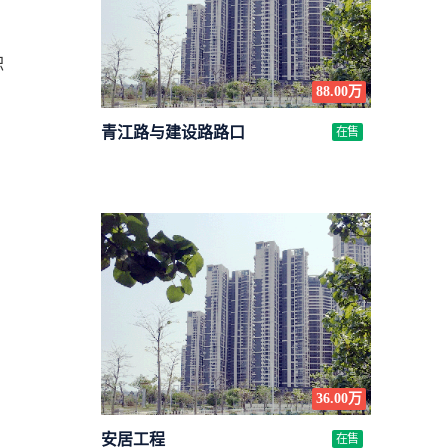
职
88.00万
青江路与建设路路口
在售
条
36.00万
安居工程
在售