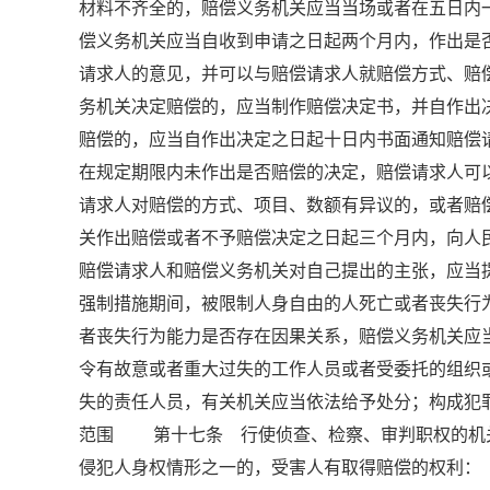
材料不齐全的，赔偿义务机关应当当场或者在五日
偿义务机关应当自收到申请之日起两个月内，作出是
请求人的意见，并可以与赔偿请求人就赔偿方式、
务机关决定赔偿的，应当制作赔偿决定书，并自作
赔偿的，应当自作出决定之日起十日内书面通知赔
在规定期限内未作出是否赔偿的决定，赔偿请求人
请求人对赔偿的方式、项目、数额有异议的，或者赔
关作出赔偿或者不予赔偿决定之日起三个月内，向
赔偿请求人和赔偿义务机关对自己提出的主张，应
强制措施期间，被限制人身自由的人死亡或者丧失行
者丧失行为能力是否存在因果关系，赔偿义务机关
令有故意或者重大过失的工作人员或者受委托的组
失的责任人员，有关机关应当依法给予处分；构成犯罪
范围 第十七条 行使侦查、检察、审判职权的机
侵犯人身权情形之一的，受害人有取得赔偿的权利