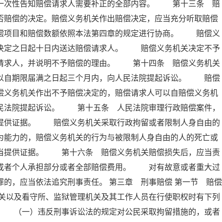
内一次性告知赔偿请求人需要补正的全部内容。 第十三条 赔
否赔偿的决定。赔偿义务机关作出赔偿决定，应当充分听取赔偿
赔偿项目和赔偿数额依照本法第四章的规定进行协商。 赔偿义
出决定之日起十日内送达赔偿请求人。 赔偿义务机关决定不予
偿请求人，并说明不予赔偿的理由。 第十四条 赔偿义务机关
可以自期限届满之日起三个月内，向人民法院提起诉讼。 赔偿
偿义务机关作出不予赔偿决定的，赔偿请求人可以自赔偿义务机
人民法院提起诉讼。 第十五条 人民法院审理行政赔偿案件，
当提供证据。 赔偿义务机关采取行政拘留或者限制人身自由的
为能力的，赔偿义务机关的行为与被限制人身自由的人的死亡或
应当提供证据。 第十六条 赔偿义务机关赔偿损失后，应当责
织或者个人承担部分或者全部赔偿费用。 对有故意或者重大过
的，应当依法追究刑事责任。 第三章 刑事赔偿 第一节 赔偿
关以及看守所、监狱管理机关及其工作人员在行使职权时有下列
： （一）违反刑事诉讼法的规定对公民采取拘留措施的，或者