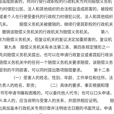
益造成损害的，共同行使行政职权的行政机关为共同赔偿义务机
力时侵犯公民、法人和其他组织的合法权益造成损害的，被授权
或者个人在行使受委托的行政权力时侵犯公民、法人和其他组织
务机关。 赔偿义务机关被撤销的，继续行使其职权的行政机关
的，撤销该赔偿义务机关的行政机关为赔偿义务机关。 第八
关为赔偿义务机关，但复议机关的复议决定加重损害的，复议机
 第九条 赔偿义务机关有本法第三条、第四条规定情形之一
先向赔偿义务机关提出，也可以在申请行政复议或者提起行政诉
赔偿义务机关中的任何一个赔偿义务机关要求赔偿，该赔偿义务
据受到的不同损害，可以同时提出数项赔偿要求。 第十二条
项： （一）受害人的姓名、性别、年龄、工作单位和住所，法
要负责人的姓名、职务； （二）具体的要求、事实根据和理
写申请书确有困难的，可以委托他人代书；也可以口头申请，
人本人的，应当说明与受害人的关系，并提供相应证明。 赔
出具加盖本行政机关专用印章并注明收讫日期的书面凭证。申请