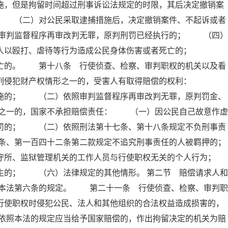
施，但是拘留时间超过刑事诉讼法规定的时限，其后决定撤销案
； （二）对公民采取逮捕措施后，决定撤销案件、不起诉或者
审判监督程序再审改判无罪，原判刑罚已经执行的； （四）
他人以殴打、虐待等行为造成公民身体伤害或者死亡的；
死亡的。 第十八条 行使侦查、检察、审判职权的机关以及看
下列侵犯财产权情形之一的，受害人有取得赔偿的权利：
措施的； （二）依照审判监督程序再审改判无罪，原判罚金、
之一的，国家不承担赔偿责任： （一）因公民自己故意作虚
刑罚的； （二）依照刑法第十七条、第十八条规定不负刑事责
条、第一百四十二条第二款规定不追究刑事责任的人被羁押的；
所、监狱管理机关的工作人员与行使职权无关的个人行为；
的； （六）法律规定的其他情形。 第二节 赔偿请求人和
本法第六条的规定。 第二十一条 行使侦查、检察、审判职
行使职权时侵犯公民、法人和其他组织的合法权益造成损害的，
依照本法的规定应当给予国家赔偿的，作出拘留决定的机关为赔